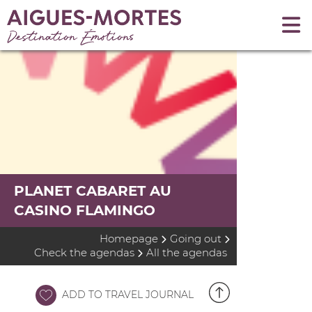
PLANET CABARET AU
CASINO FLAMINGO
Homepage
Going out
Check the agendas
All the agendas
ADD TO TRAVEL JOURNAL