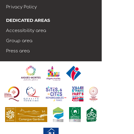
Privacy Policy
DEDICATED AREAS
Accessibility area
Group area
Press area