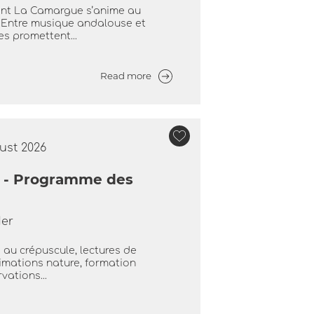
rant La Camargue s’anime au
. Entre musique andalouse et
es promettent...
Read more
gust 2026
e - Programme des
Mer
e au crépuscule, lectures de
nimations nature, formation
vations...