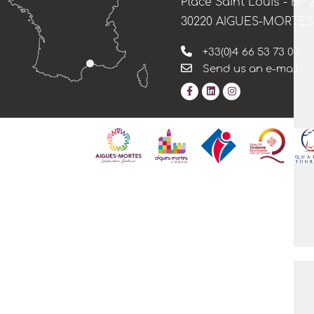
Place Saint Louis - BP 
30220 AIGUES-MORTES
+33(0)4 66 53 73 00
Send us an e-mail