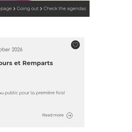
page
Going out
Check the agendas
tober 2026
 Tours et Remparts
u public pour la première fois!
Read more