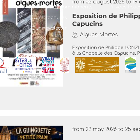
23
from 05 august 2026 to 19
Our quality commitments
Privacy Polic
Exposition de Philip
Our brochures
Capucins
Our newsletter
Aigues-Mortes
Exposition de Philippe LONZI (
à la Chapelle des Capucins, P
from 22 may 2026 to 25 s