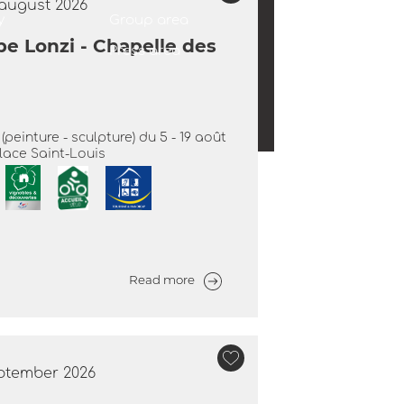
 august 2026
y
Group area
pe Lonzi - Chapelle des
Press area
peinture - sculpture) du 5 - 19 août
lace Saint-Louis
Read more
eptember 2026