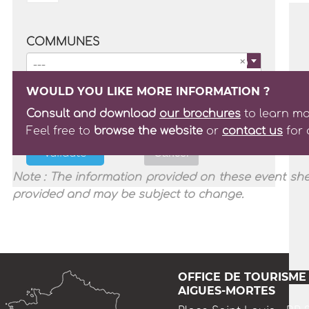
COMMUNES
---
WOULD YOU LIKE MORE INFORMATION ?
TYPES
Consult and download
our brochures
to learn mo
Feel free to
browse the website
or
contact us
for 
Validate
Cancel
Note : The information provided on these event shee
provided and may be subject to change.
OFFICE DE TOURISME
AIGUES-MORTES