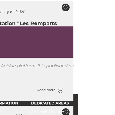
 august 2026
tation "Les Remparts
inuent tout le mois d’août au
Apidae platform. It is published as
Read more
ORMATION
DEDICATED AREAS
s
Accessibility area