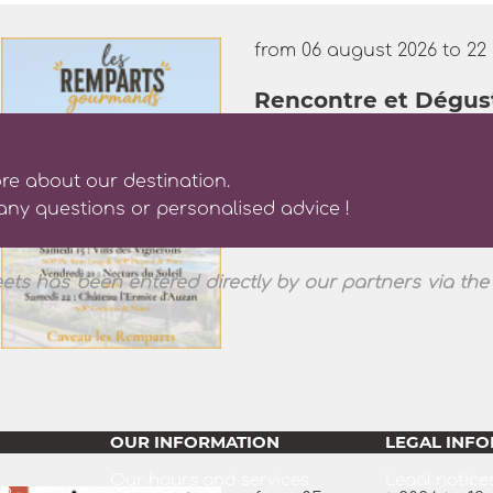
from 06 august 2026 to 22
Rencontre et Dégus
Gourmands"
Aigues-Mortes
re about our destination.
any questions or personalised advice !
Les Remparts Gourmands cont
Caveau Les Remparts !
ts has been entered directly by our partners via the 
OUR INFORMATION
LEGAL INF
Our hours and services
Legal notice