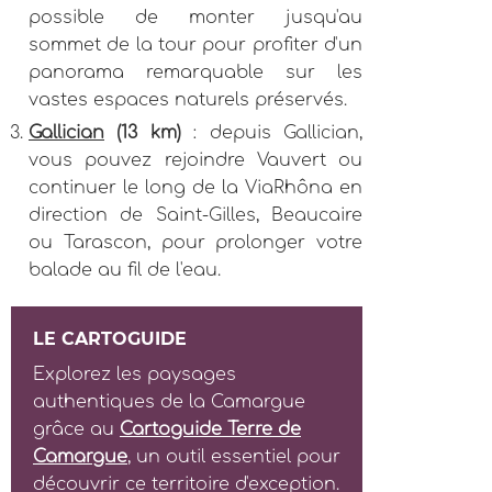
possible de monter jusqu'au
sommet de la tour pour profiter d'un
panorama remarquable sur les
vastes espaces naturels préservés.
Gallician
(13 km)
: depuis Gallician,
vous pouvez rejoindre Vauvert ou
continuer le long de la ViaRhôna en
direction de Saint-Gilles, Beaucaire
ou Tarascon, pour prolonger votre
balade au fil de l'eau.
LE CARTOGUIDE
Explorez les paysages
authentiques de la Camargue
grâce au
Cartoguide Terre de
Camargue
, un outil essentiel pour
découvrir ce territoire d'exception.