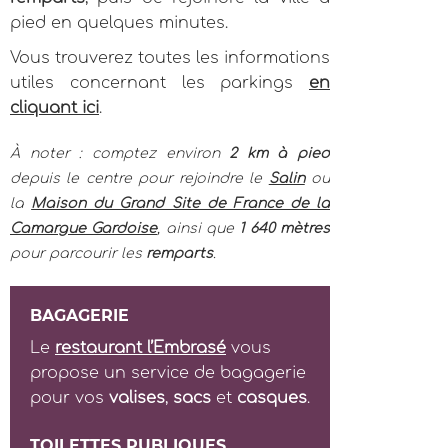
pied en quelques minutes.
Vous trouverez toutes les informations
utiles concernant les parkings
en
cliquant ici
.
À noter : comptez environ
2 km à pied
depuis le centre pour rejoindre le
Salin
ou
la
Maison du Grand Site de France de la
Camargue Gardoise
, ainsi que
1 640 mètres
pour parcourir les
remparts
.
BAGAGERIE
Le
restaurant l’Embrasé
vous
propose un service de bagagerie
pour vos
valises
,
sacs
et
casques
.
TOILETTES PUBLIQUES