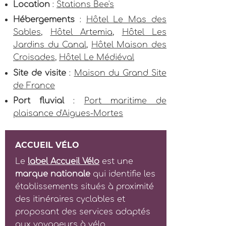
Location
:
Stations Bee's
Hébergements
:
Hôtel Le Mas des
Sables
,
Hôtel Artemia
,
Hôtel Les
Jardins du Canal
,
Hôtel Maison des
Croisades
,
Hôtel Le Médiéval
Site de visite
:
Maison du Grand Site
de France
Port fluvial
:
Port maritime de
plaisance d'Aigues-Mortes
ACCUEIL VÉLO
Le
label Accueil Vélo
est une
marque nationale
qui identifie les
établissements situés à proximité
des itinéraires cyclables et
proposant des services adaptés
aux voyageurs à vélo.