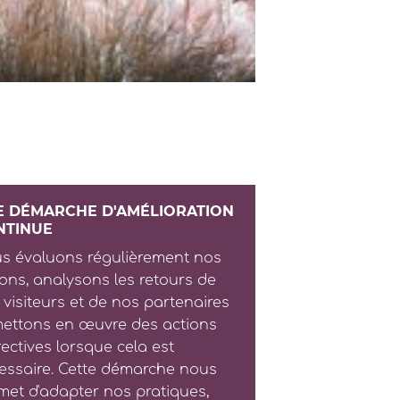
E DÉMARCHE D'AMÉLIORATION
NTINUE
s évaluons régulièrement nos
ions, analysons les retours de
 visiteurs et de nos partenaires
mettons en œuvre des actions
rectives lorsque cela est
essaire. Cette démarche nous
met d'adapter nos pratiques,