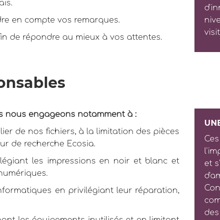
is.
d'i
ndre en compte vos remarques.
niv
visi
fin de répondre au mieux à vos attentes.
onsables
ous nous engageons notamment à :
UN
er de nos fichiers, à la limitation des pièces
Ces
teur de recherche Ecosia.
l'i
égiant les impressions en noir et blanc et
et 
 numériques.
d'a
Con
ormatiques en privilégiant leur réparation,
com
des