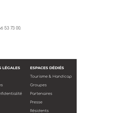
66 53 73 00.
S LÉGALES
ESPACES DÉDIÉS
Tourisme & Handicap
es
Groupes
fidentialité
Partenaires
Presse
Résidents