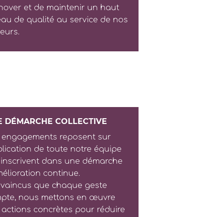
nnover et de maintenir un haut
eau de qualité au service de nos
teurs.
E DÉMARCHE COLLECTIVE
 engagements reposent sur
mplication de toute notre équipe
s'inscrivent dans une démarche
mélioration continue.
vaincus que chaque geste
pte, nous mettons en œuvre
 actions concrètes pour réduire