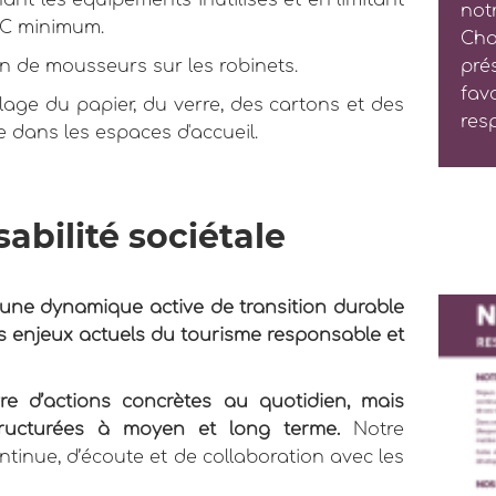
nt les équipements inutilisés et en limitant
not
 °C minimum.
Cha
on de mousseurs sur les robinets.
prés
fav
lage du papier, du verre, des cartons et des
res
 dans les espaces d'accueil.
bilité sociétale
s une dynamique active de transition durable
es enjeux actuels du tourisme responsable et
e d’actions concrètes au quotidien, mais
tructurées à moyen et long terme.
Notre
tinue, d’écoute et de collaboration avec les