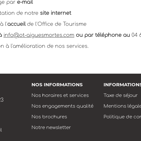
ge par
e-mail
tation de notre
site internet
à l'
accueil
de l'Office de Tourisme
à
info@ot-aiguesmortes.com
ou par téléphone au
04 
n à l'amélioration de nos services.
NOS INFORMATIONS
INFORMATION
Nos horaires et services
Taxe de séjour
23
Nos engagements qualité
Mentions légal
Nos brochures
Politique de con
Notre newsletter
l