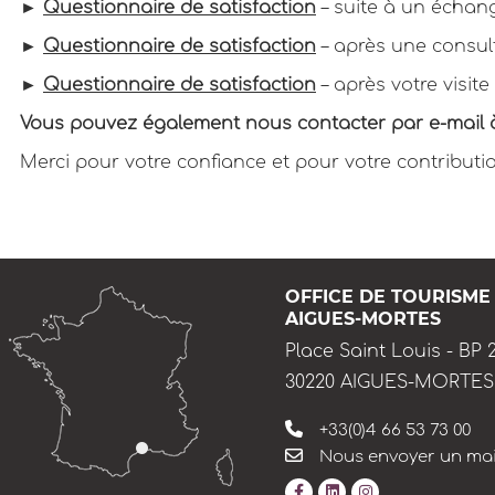
►
Questionnaire de satisfaction
– suite à un échan
►
Questionnaire de satisfaction
– après une consul
►
Questionnaire de satisfaction
– après votre visite 
Vous pouvez également nous contacter par e-mail 
Merci pour votre confiance et pour votre contributio
OFFICE DE TOURISME
AIGUES-MORTES
Place Saint Louis - BP 
30220 AIGUES-MORTES
+33(0)4 66 53 73 00
Nous envoyer un mai