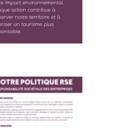
re impact environnemental.
que action contribue à
erver notre territoire et à
oriser un tourisme plus
ponsable.