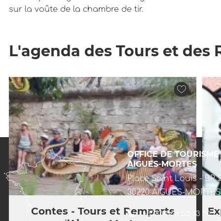
sur la voûte de la chambre de tir.
L'agenda des Tours et des
OFFICE DE TOURISME
AIGUES-MORTES
Place Saint Louis - BP 
30220 AIGUES-MORTES
Contes - Tours et Remparts
Ex
+33(0)4 66 53 73 00