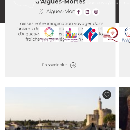
d’Aigues-Mortes
Nous envoyer un mai
Aigues-Mortes
Laissez votre imagination voyager dans
l’univers des contes aux Tours et remparts
D
d’Aigues-Mortes ! Installez-vous dans la
m
fraîcheur de la végétation de la...
O
En savoir plus