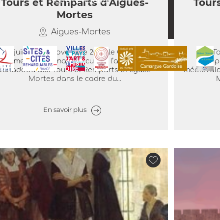
Tours et Remparts d'Aigues-
Notre newsletter
Tour
l
Mortes
Aigues-Mortes
u 19 juin au 1er novembre 2026, le Centre des
Les T
onuments nationaux accueille l’artiste Sara
prop
uhaddou aux Tours et Remparts d’Aigues-
médiévale
Mortes dans le cadre du...
M
En savoir plus