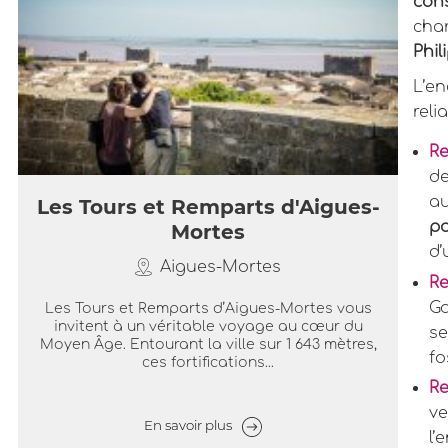
con
cha
Phil
L’en
reli
R
de
au
Les Tours et Remparts d'Aigues-
pa
Mortes
d’
Aigues-Mortes
R
Ga
Les Tours et Remparts d’Aigues-Mortes vous
invitent à un véritable voyage au cœur du
se
Moyen Âge. Entourant la ville sur 1 643 mètres,
fo
ces fortifications...
Re
ve
En savoir plus
l’