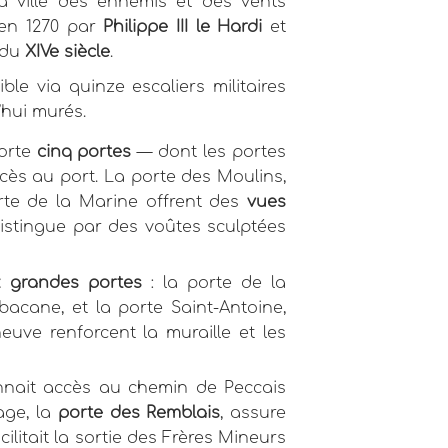
a ville des ennemis et des vents
 en 1270 par
Philippe III le Hardi
et
 du
XIVe siècle
.
ble via quinze escaliers militaires
’hui murés.
porte
cinq portes
— dont les portes
accès au port. La porte des Moulins,
rte de la Marine offrent des
vues
distingue par des voûtes sculptées
 grandes portes
: la porte de la
bacane, et la porte Saint-Antoine,
euve renforcent la muraille et les
nnait accès au chemin de Peccais
age, la
porte des Remblais
, assure
cilitait la sortie des Frères Mineurs