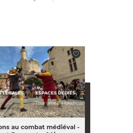
S LÉGALES
ESPACES DÉDIÉS
Tourisme & Handicap
es
Groupes
fidentialité
Partenaires
ions au combat médiéval -