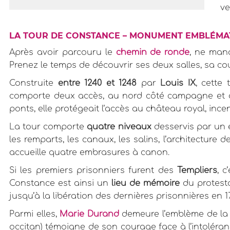
ve
LA TOUR DE CONSTANCE – MONUMENT EMBLÉMAT
Après avoir parcouru le
chemin de ronde
, ne man
Prenez le temps de découvrir ses deux salles, sa co
Construite
entre 1240 et 1248
par
Louis IX
, cette
comporte deux accès, au nord côté campagne et au
ponts, elle protégeait l’accès au château royal, incen
La tour comporte
quatre niveaux
desservis par un e
les remparts, les canaux, les salins, l’architecture
accueille quatre embrasures à canon.
Si les premiers prisonniers furent des
Templiers
, 
Constance est ainsi un
lieu de mémoire
du protesta
jusqu’à la libération des dernières prisonnières en 1
Parmi elles,
Marie Durand
demeure l’emblème de la ré
occitan) témoigne de son courage face à l’intoléran