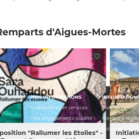
 Remparts d'Aigues-Mortes
NOS INFORMATIONS
INFORMATION
Nos horaires et services
Taxe de séjour
23
Nos engagements qualité
Mentions légal
Nos brochures
Politique de con
position "Rallumer les Etoiles" -
Initiat