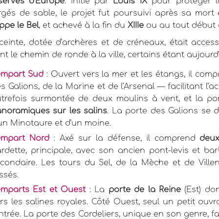
servés d’Europe
. Initié par
Louis IX
pour protéger l
rgés de sable, le projet fut poursuivi après sa mort
ippe le Bel
, et achevé à la fin du
XIIIe
ou au tout début
ceinte, dotée d’archères et de créneaux, était accessi
ant le chemin de ronde à la ville, certains étant aujourd
empart Sud
: Ouvert vers la mer et les étangs, il com
s Galions, de la Marine et de l’Arsenal — facilitant l’
trefois surmontée de deux moulins à vent, et la po
noramiques sur les salins
. La porte des Galions se 
un Minotaure et d’un moine.
empart Nord
: Axé sur la défense, il comprend
deux
rdette, principale, avec son ancien pont-levis et bar
condaire. Les tours du Sel, de la Mèche et de Villen
ssés.
mparts Est et Ouest
: La
porte de la Reine
(Est) do
rs les salines royales. Côté Ouest, seul un petit ouvr
entrée. La porte des Cordeliers, unique en son genre, fa