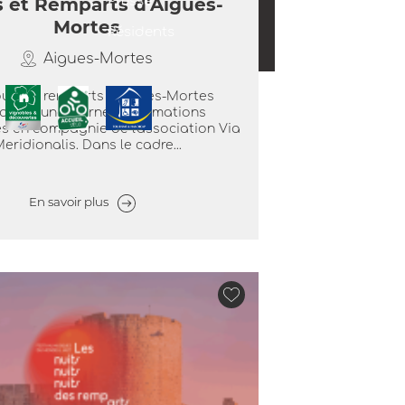
s et Remparts d'Aigues-
Presse
Mortes
Résidents
Aigues-Mortes
ours et remparts d'Aigues-Mortes
osent une journée d'animations
s en compagnie de l'association Via
eridionalis. Dans le cadre...
En savoir plus