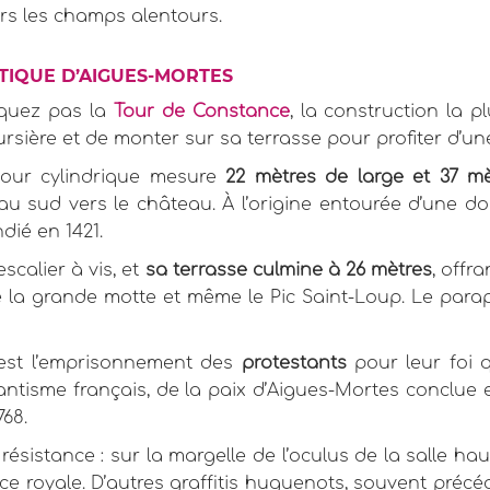
rs les champs alentours.
IQUE D’AIGUES-MORTES
quez pas la
Tour de Constance
, la construction la 
ursière et de monter sur sa terrasse pour profiter d’
 tour cylindrique mesure
22 mètres de large et 37 
 sud vers le château. À l’origine entourée d’une d
dié en 1421.
scalier à vis, et
sa terrasse culmine à 26 mètres
, offr
 de la grande motte et même le Pic Saint-Loup. Le parap
c’est l’emprisonnement des
protestants
pour leur foi 
ntisme français, de la paix d’Aigues-Mortes conclue e
768.
sistance : sur la margelle de l’oculus de la salle hau
ce royale. D’autres graffitis huguenots, souvent précé