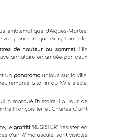
plus emblématique d’Aigues-Mortes.
une vue panoramique exceptionnelle.
mètres de hauteur au sommet
. Elle
ouve annulaire enjambée par deux
ant un
panorama
unique sur la ville,
et, remanié à la fin du XVIe siècle,
qui a marqué l’histoire. La Tour de
ntre François Ier et Charles Quint
te, le
graffiti “REGISTER”
(résister en
dés d’un W majuscule, sont visibles