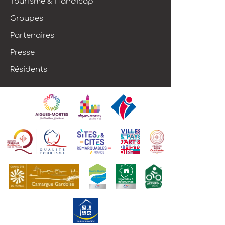
Tourisme & Handicap
Groupes
Partenaires
Presse
Résidents