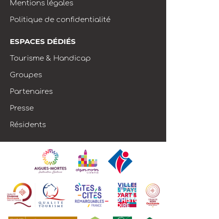
Mentions légales
Politique de confidentialité
ESPACES DÉDIÉS
Tourisme & Handicap
Groupes
Partenaires
Presse
Résidents