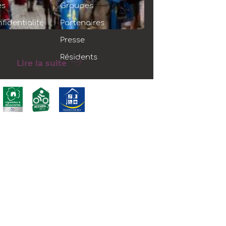
es
Groupes
fidentialité
Partenaires
Presse
 FÊTE DE LA SAINT LOUIS
Résidents
Lire la suite