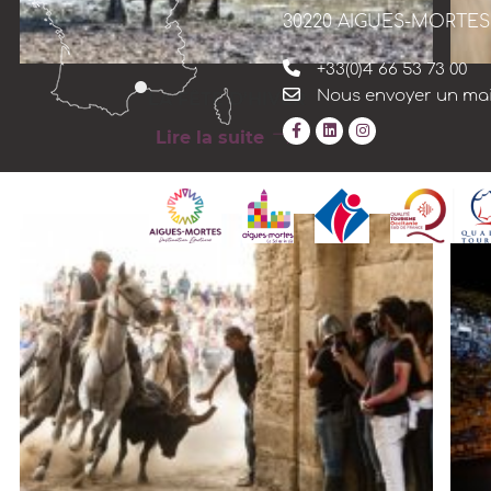
30220 AIGUES-MORTES
+33(0)4 66 53 73 00
Nous envoyer un mai
LA FÊTE D'HIVER
Lire la suite