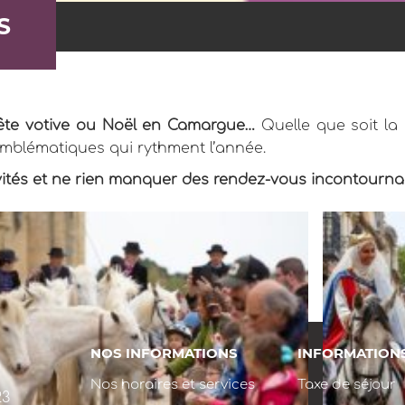
S
 fête votive ou Noël en Camargue…
Quelle que soit la
mblématiques qui rythment l’année.
vités et ne rien manquer des rendez-vous incontournabl
NOS INFORMATIONS
INFORMATION
Nos horaires et services
Taxe de séjour
23