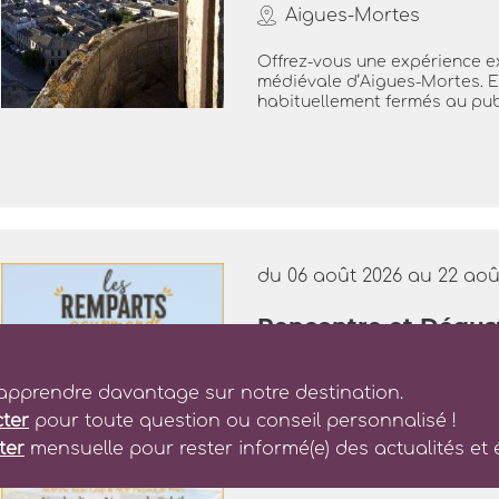
Aigues-Mortes
Offrez-vous une expérience ex
médiévale d’Aigues-Mortes. E
habituellement fermés au publi
du 06 août 2026 au 22 aoû
Rencontre et Dégus
Gourmands"
pprendre davantage sur notre destination.
Aigues-Mortes
ter
pour toute question ou conseil personnalisé !
Découvrez les artisans et pro
ter
mensuelle pour rester informé(e) des actualités et
produits locaux. Échangez di
une sélection de produits de..