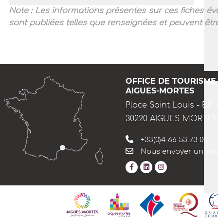
Note : Les informations présentes sur ces fiches év
sont publiées telles que renseignées et peuvent être
OFFICE DE TOURISME
AIGUES-MORTES
Place Saint Louis - BP 
30220 AIGUES-MORTES
+33(0)4 66 53 73 00
Nous envoyer un mai