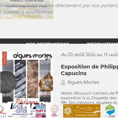
énements ont été saisies directement par nos partenai
 sujettes à modification.
NOS INFORMATIONS
INFORMATION
Nos horaires et services
Taxe de séjour
du 05 août 2026 au 19 aoû
23
Nos engagements qualité
Mentions légal
Exposition de Philip
Nos brochures
Politique de con
Capucins
Notre newsletter
l
Aigues-Mortes
Venez découvrir l'univers de P
exposition à la Chapelle des 
19h. Ses créations, épurées et..