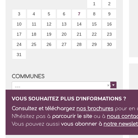
1
2
3
4
5
6
7
8
9
10
11
12
13
14
15
16
17
18
19
20
21
22
23
24
25
26
27
28
29
30
31
COMMUNES
---
VOUS SOUHAITEZ PLUS D'INFORMATIONS ?
TYPES
Consultez et téléchargez
nos brochures
pour en a
N’hésitez pas à
parcourir le site
ou à
nous contac
Vous pouvez aussi
vous abonner à
notre newslet
Valider
Annuler