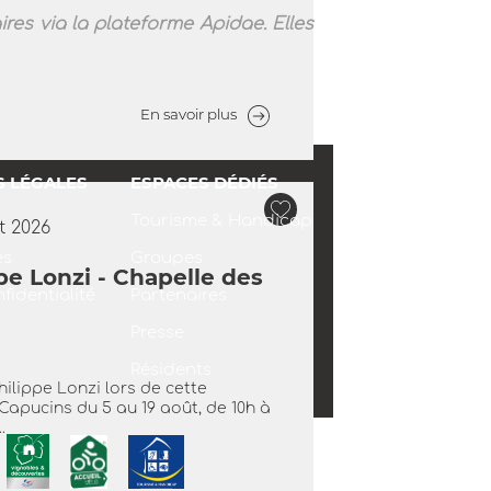
res via la plateforme Apidae. Elles
En savoir plus
S LÉGALES
ESPACES DÉDIÉS
Tourisme & Handicap
t 2026
es
Groupes
pe Lonzi - Chapelle des
fidentialité
Partenaires
Presse
Résidents
hilippe Lonzi lors de cette
Capucins du 5 au 19 août, de 10h à
.