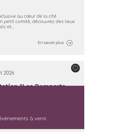
clusive au cœur de la cité
n petit comité, découvrez des lieux
c et...
En savoir plus
t 2026
tation "Les Remparts
ducteurs de notre région et leurs
 événements à venir.
rectement avec eux et dégustez
.