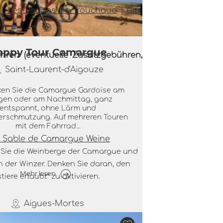
|
Les Lodges de Trouchaud
|
Gîte
appy Tour Camargue
fahren (eventuelle Zusatzgebühren,
Saint-Laurent-d'Aigouze
en Sie die Camargue Gardoise am
en oder am Nachmittag, ganz
entspannt, ohne Lärm und
rschmutzung. Auf mehreren Touren
mit dem Fahrrad...
 Sable de Camargue Weine
Sie die Weinberge der Camargue und
gen durch Aigues-Mortes
 der Winzer. Denken Sie daran, den
d Umgebung - Maria
Mehr lesen
stiere erlaubt“ zu aktivieren.
Montpellier
Aigues-Mortes