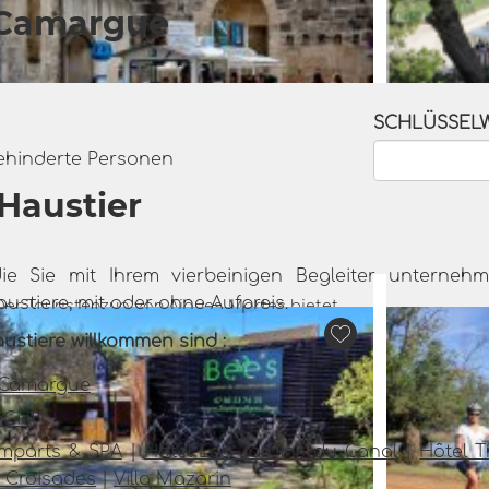
r Camargue
SCHLÜSSEL
ehinderte Personen
Der Touristenzug von Aigues-
Fahrten
Haustier
Mortes
Mana
Aigues-Mortes
ie Sie mit Ihrem vierbeinigen Begleiter unterneh
stiere, mit oder ohne Aufpreis.
Der Touristenzug von Aigues-Mortes bietet
ne unterhaltsame und kulturell bereichernde
Entdecke
ustiere willkommen sind :
Entdeckung des historischen Stadtkerns.
bei einer
Genießen Sie mit Familie...
der 
e Camargue
m
Ciel
emparts & SPA
|
Hôtel Les Jardins du Canal
|
Hôtel 
Mehr lesen
 Croisades
|
Villa Mazarin