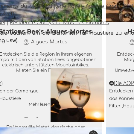
tements du Mas
|
La Perle Rose – Agence Grand Sud
ylvette
el
|
Résidence Odalys Le Mas des Flamants
Stations Bee's Aigues-Mortes
H
r Sie buchen, um die Richtlinien für Haustiere zu er
g usw.).
Aigues-Mortes
Entdecken Sie die Region in Ihrem eigenen
Entdeck
mpo mit den von Station Bee's angebotenen
Morg
elektrisch unterstützten Mountainbikes.
Mieten Sie ein Fahrrad für...
Umweltve
n)
Die AOP
onen der Camargue.
Entdecken 
isites guidées d'Aigues-Mortes
Führun
 Haustiere
das Können
 de ses environs - En vadrouille
un
Mehr lesen
Filter „Hau
Aigues-Mortes
En Vadrouille bietet klassische oder
thematische Führungen an, um die Schätze