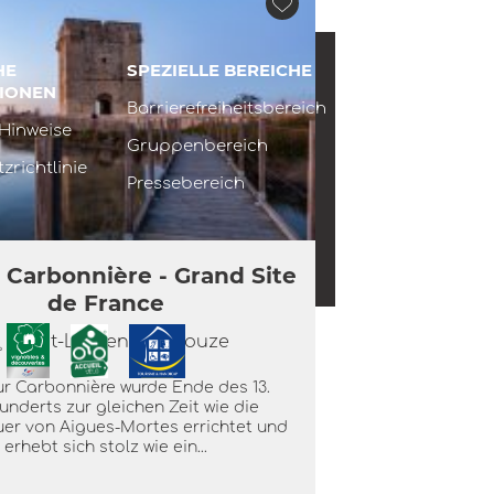
ria Garcia, eine passionierte
denführerin, bietet individuelle
en in Aigues-Mortes und Umgebung
ischer, spanischer und russischer...
HE
SPEZIELLE BEREICHE
IONEN
Barrierefreiheitsbereich
 Hinweise
Mehr lesen
Gruppenbereich
zrichtlinie
Pressebereich
 Carbonnière - Grand Site
de France
Saint-Laurent-d'Aigouze
ur Carbonnière wurde Ende des 13.
underts zur gleichen Zeit wie die
er von Aigues-Mortes errichtet und
erhebt sich stolz wie ein...