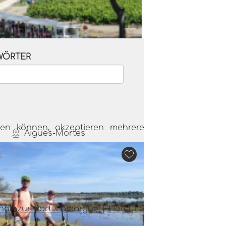
WÖRTER
 mit der kleinen Bahn der
de – Domaine Royal de
Jarras
men können, akzeptieren mehrere
Aigues-Mortes
n Sie die Domaine Royal de Jarras
 Fahrt mit dem kleinen Zug im Herzen
Camargue. Fahren Sie durch die
alerischen Weinberge und...
Thalazur Port Camargue
|
Hôtel Le
Mehr lesen