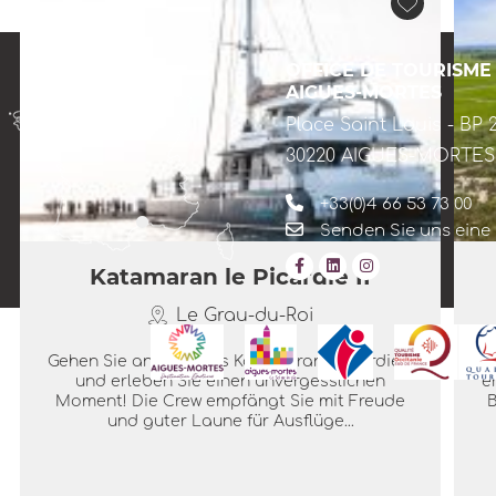
die Geschichte von Aigues-Mortes ein.
Entdecken Sie die...
OFFICE DE TOURISME
AIGUES-MORTES
Place Saint Louis - BP 
Mehr lesen
30220 AIGUES-MORTES
+33(0)4 66 53 73 00
Senden Sie uns eine
Katamaran le Picardie II
Le Grau-du-Roi
Gehen Sie an Bord des Katamarans Picardie II
und erleben Sie einen unvergesslichen
e
Moment! Die Crew empfängt Sie mit Freude
B
und guter Laune für Ausflüge...