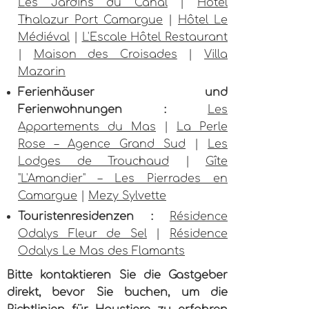
Les Jardins du Canal
|
Hôtel
Thalazur Port Camargue
|
Hôtel Le
Médiéval
|
L'Escale Hôtel Restaurant
|
Maison des Croisades
|
Villa
Mazarin
Ferienhäuser und
Ferienwohnungen :
Les
Appartements du Mas
|
La Perle
Rose – Agence Grand Sud
|
Les
Lodges de Trouchaud
|
Gîte
"L'Amandier" – Les Pierrades en
Camargue
|
Mezy Sylvette
Touristenresidenzen :
Résidence
Odalys Fleur de Sel
|
Résidence
Odalys Le Mas des Flamants
Bitte kontaktieren Sie die Gastgeber
direkt, bevor Sie buchen, um die