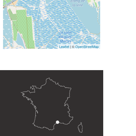
Leaflet
| ©
OpenStreetMap