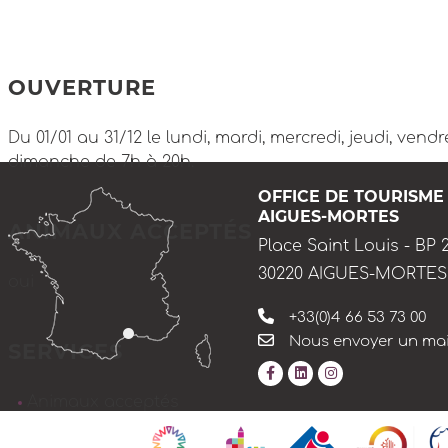
OUVERTURE
Du 01/01 au 31/12 le lundi, mardi, mercredi, jeudi, vendr
dimanche de 7h à 20h.
OFFICE DE TOURISME
AIGUES-MORTES
ANIMAUX ACCEPTÉS
Place Saint Louis - BP 
30220 AIGUES-MORTES
oui
+33(0)4 66 53 73 00
Nous envoyer un mai
SERVICES
Animaux acceptés