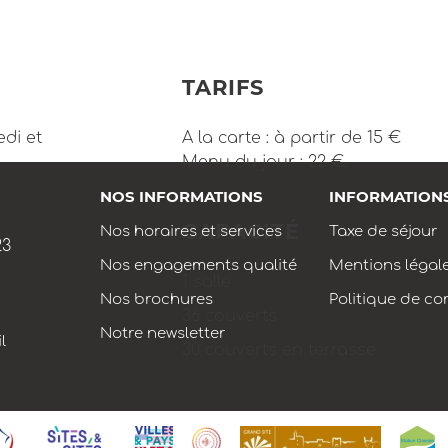
TARIFS
edi et
A la carte : à partir de 15 €
Menu du jour : 22 €.
NOS INFORMATIONS
INFORMATION
CAPACITÉ
Nos horaires et services
Taxe de séjour
23
Nos engagements qualité
Mentions légal
1 salle
Nos brochures
Politique de con
36 couverts
Notre newsletter
l
30 couverts en terrasse