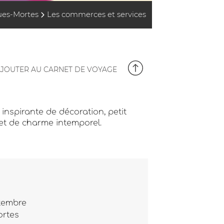
ues-Mortes
Les commerces et services
JOUTER AU CARNET DE VOYAGE
inspirante de décoration, petit
 et de charme intemporel.
tembre
ortes