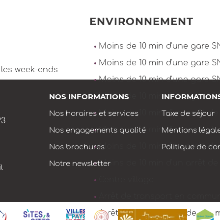
ENVIRONNEMENT
Moins de 10 min d'une gare S
Moins de 10 min d'une gare S
t les week-ends
Moins de 10 min d'une gare SN
NOS INFORMATIONS
Moins de 10 min d'une gare S
INFORMATION
Moins de 10 min d’un arrêt de
Nos horaires et services
Taxe de séjour
23
Moins de 10 min d’un arrêt de
Nos engagements qualité
Mentions légal
Moins de 10 min d'un arrêt de
Nos brochures
Politique de con
Moins de 10 min d'un arrêt de
Notre newsletter
l
Centre village
Arrêt de transport en commu
Arrêt de bus à moins de 500 