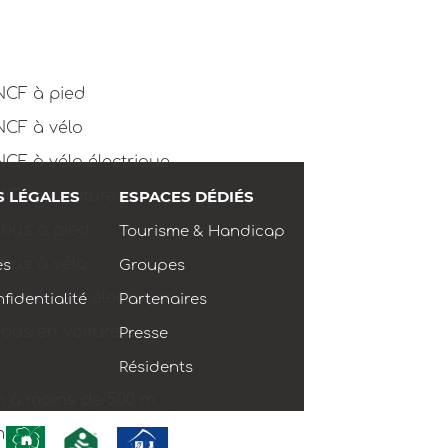
NCF à pied
NCF à vélo
CF à vélo électrique
NCF en voiture
S LÉGALES
ESPACES DÉDIÉS
 bus à pied
Tourisme & Handicap
 bus à vélo
es
Groupes
 bus à vélo électrique
fidentialité
Partenaires
 bus en voiture
Presse
Résidents
n à moins de 500 m
m