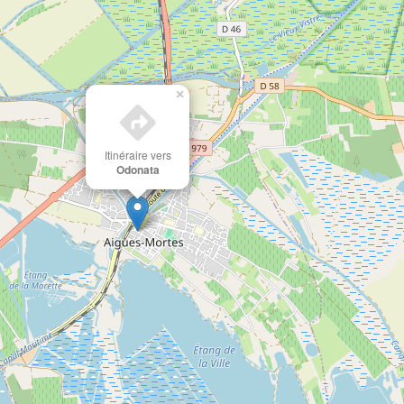
×
Itinéraire vers
Odonata