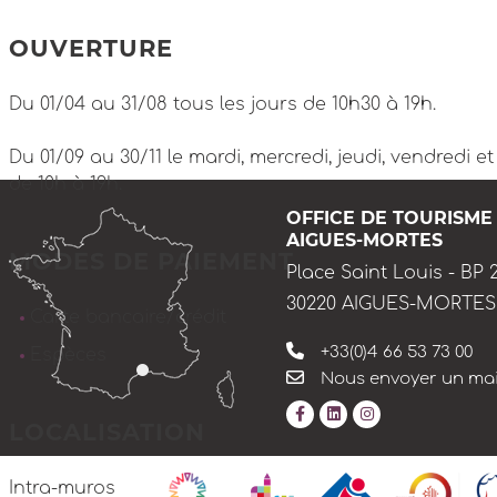
OUVERTURE
Du 01/04 au 31/08 tous les jours de 10h30 à 19h.
Du 01/09 au 30/11 le mardi, mercredi, jeudi, vendredi e
de 10h à 19h.
OFFICE DE TOURISME
AIGUES-MORTES
MODES DE PAIEMENT
Place Saint Louis - BP 
30220 AIGUES-MORTES
Carte bancaire/crédit
+33(0)4 66 53 73 00
Espèces
Nous envoyer un mai
LOCALISATION
Intra-muros