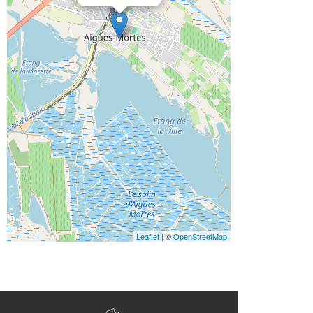
Leaflet
| ©
OpenStreetMap