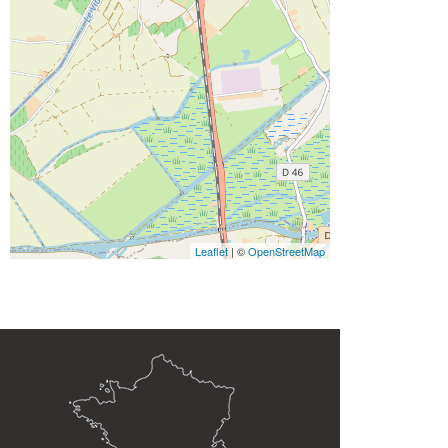
Leaflet
| ©
OpenStreetMap