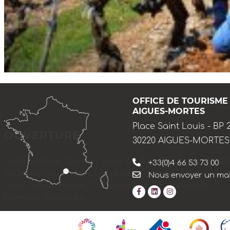
OFFICE DE TOURISME
AIGUES-MORTES
Place Saint Louis - BP 
OUVERTURE
30220 AIGUES-MORTES
Toute l'année. Tous les jours sauf les 1er janvier, Lun
+33(0)4 66 53 73 00
Jeudi de l'Ascension, Lundi de Pentecôte, 1er mai, 8 mai,
Nous envoyer un mai
août, 1er novembre, 11 novembre et 25 décembre.
Fermé le dimanche.