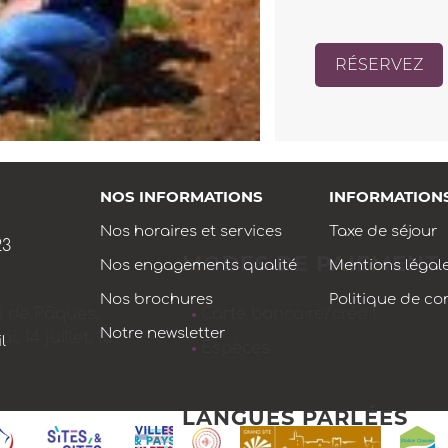
RÉSERVEZ
NOS INFORMATIONS
INFORMATION
Nos horaires et services
Taxe de séjour
23
MODES DE PAIEMENT
Nos engagements qualité
Mentions légal
Nos brochures
Politique de con
di de Pâques,
Carte bancaire/crédit
Notre newsletter
 14 juillet, 15
l
Espèces
LANGUES PARLÉES