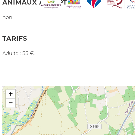
ANIMAUX ACCEPTÉS
non
TARIFS
Adulte : 55 €.
+
−