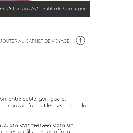
ions
Les vins AOP Sable de Camargue
JOUTER AU CARNET DE VOYAGE
on, entre sable, garrigue et
r savoir-faire et les secrets de la
gustations commentées dans un
us les profils et vous offre un