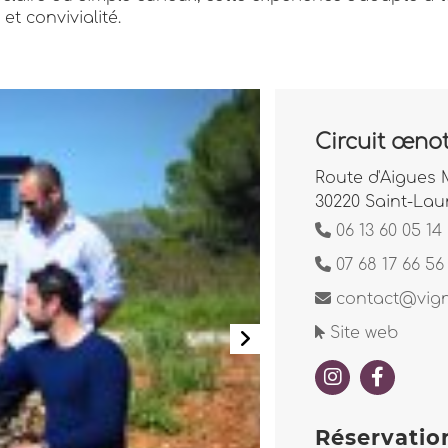
t convivialité.
Circuit œnot
Route d'Aigues 
30220 Saint-Lau
06 13 60 05 14
07 68 17 66 56
contact@vign
Site web
Réservatio