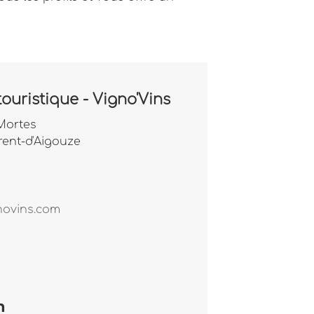
ouristique - Vigno'Vins
Mortes
rent-d'Aigouze
ovins.com
n