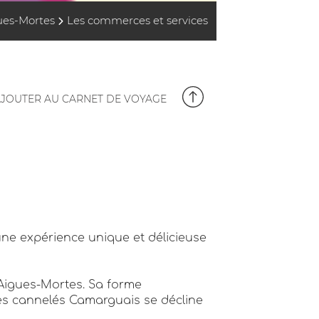
ues-Mortes
Les commerces et services
JOUTER AU CARNET DE VOYAGE
une expérience unique et délicieuse
'Aigues-Mortes. Sa forme
 Les cannelés Camarguais se décline