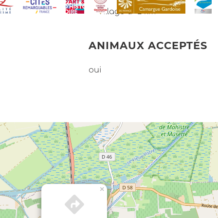
Village à -2 km
ANIMAUX ACCEPTÉS
oui
×