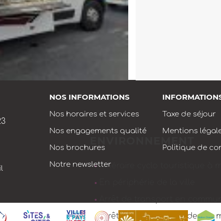
NOS INFORMATIONS
INFORMATION
Nos horaires et services
Taxe de séjour
23
Nos engagements qualité
Mentions légal
ENVIRONNEMENT
Nos brochures
Politique de con
Notre newsletter
Itinéraire cyclo touristique à 
l
En périphérie de la ville
Arrêt de transport en commu
Arrêt de bus à moins de 500 