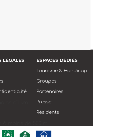
S LÉGALES
ESPACES DÉDIÉS
Tourisme & Handicap
es
Groupes
fidentialité
Partenaires
Presse
moins d'1 km
Résidents
n à moins de 500 m
m