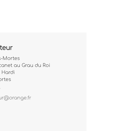
teur
s-Mortes
anet au Grau du Roi
e Hardi
ortes
3
ur@orange.fr