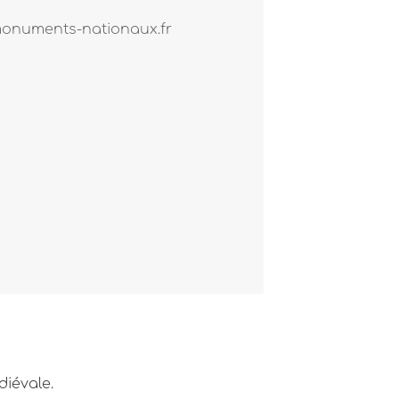
numents-nationaux.fr
diévale.