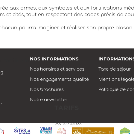
rée aux armes, aux symboles et aux fortifications mé
iers et cités, tout en respectant des codes précis de co
 chacun pourra imaginer et réaliser son propre blason 
NOS INFORMATIONS
INFORMATION
 fortifications
Nos horaires et services
Taxe de séjour
23
Nos engagements qualité
Mentions légal
Nos brochures
Politique de con
Notre newsletter
l
TARIFS
08/07/2026.