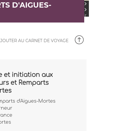
TS D'AIGUES-
Accueil
Explorer
Parcourir
Aigues-
Mortes
Les Tours
et les
JOUTER AU CARNET DE VOYAGE
Remparts
 et initiation aux
urs et Remparts
rtes
mparts d'Aigues-Mortes
rneur
rance
ortes