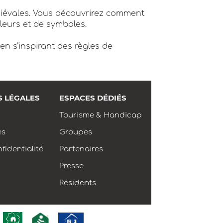
diévales. Vous découvrirez comment
uleurs et de symboles.
en s’inspirant des règles de
S LÉGALES
ESPACES DÉDIÉS
Tourisme & Handicap
es
Groupes
fidentialité
Partenaires
Presse
Résidents