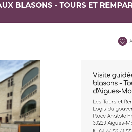
N AUX BLASONS - TOURS ET REMPAR
A
Visite guidée
blasons - To
d'Aigues-Mo
Les Tours et Re
Logis du gouve
Place Anatole F
30220 Aigues-M
04 66 53 61 55