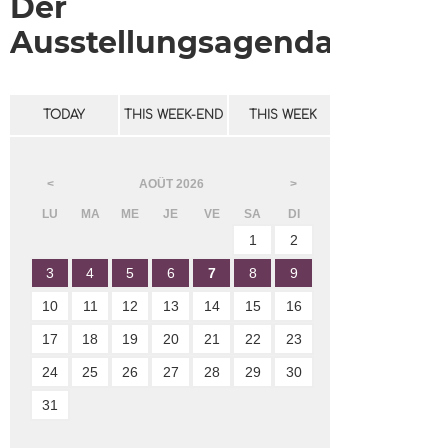
Der
Ausstellungsagenda
TODAY
THIS WEEK-END
THIS WEEK
AOÛT
2026
<
>
LU
MA
ME
JE
VE
SA
DI
1
2
3
4
5
6
7
8
9
10
11
12
13
14
15
16
17
18
19
20
21
22
23
24
25
26
27
28
29
30
31