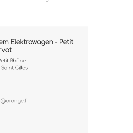
em Elektrowagen - Petit
rvat
Petit Rhône
Saint Gilles
e@orange.fr