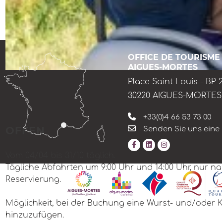
OFFICE DE TOURISME
AIGUES-MORTES
Place Saint Louis - BP 
30220 AIGUES-MORTES
+33(0)4 66 53 73 00
OFFEN
Senden Sie uns eine
Vom 04/04 bis 31/10 täglich.
Tägliche Abfahrten um 9:00 Uhr und 14:00 Uhr, nur n
Reservierung.
Möglichkeit, bei der Buchung eine Wurst- und/oder 
hinzuzufügen.