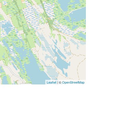
Leaflet
| ©
OpenStreetMap