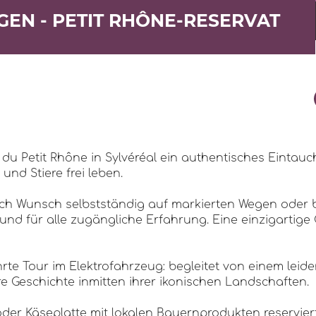
EN - PETIT RHÔNE-RESERVAT
du Petit Rhône in Sylvéréal ein authentisches Eintauc
nd Stiere frei leben.
nach Wunsch selbstständig auf markierten Wegen oder
und für alle zugängliche Erfahrung. Eine einzigartige G
ührte Tour im Elektrofahrzeug: begleitet von einem lei
hre Geschichte inmitten ihrer ikonischen Landschaften.
er Käseplatte mit lokalen Bauernprodukten reservier