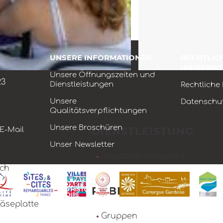
UNSERE INFORMATIONEN
RECHTLIC
INFORMAT
Unsere Öffnungszeiten und
23
Dienstleistungen
Rechtliche
Unsere
Datenschut
Qualitätsverpflichtungen
Unsere Broschüren
DIENSTLEISTUNG
 E-Mail
Unser Newsletter
Haustiere akzeptiert
ach
PUBLIKUM
Käseplatte
Gruppen