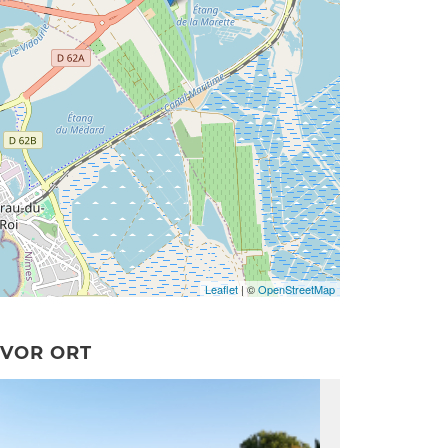
Leaflet
| ©
OpenStreetMap
VOR ORT