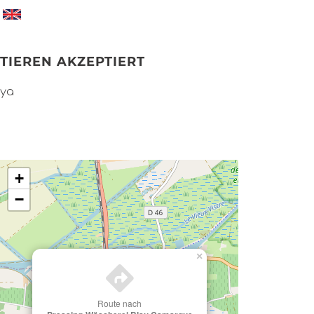
TIEREN AKZEPTIERT
ya
+
−
×
Route nach