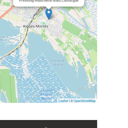
Pressing-Wäscherei Blau Camargue
Leaflet
| ©
OpenStreetMap