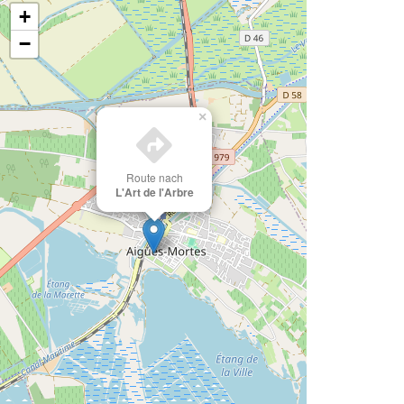
+
−
×
Route nach
L'Art de l'Arbre