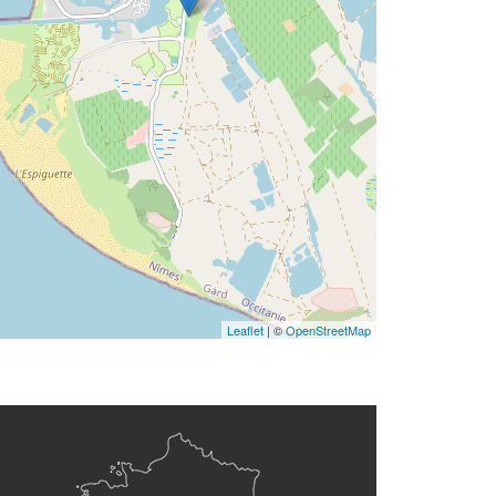
Leaflet
| ©
OpenStreetMap