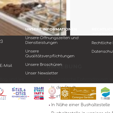
UNSERE INFORMATIONEN
RECHTLIC
INFORMAT
Unsere Öffnungszeiten und
23
Dienstleistungen
Rechtliche
Unsere
Datenschut
Qualitätsverpflichtungen
Unsere Broschüren
UMGEBUNG
 E-Mail
Unser Newsletter
itag und les
Touristische Fahrradrouten we
In der Stadt
Dorfzentrum
In Nähe einer Bushaltestelle