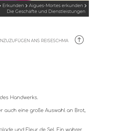
Erkunden
Aigues-Mortes erkunden
Die Geschäfte und Dienstleistungen
NZUZUFÜGEN ANS REISESCHMA
t des Handwerks.
ber auch eine große Auswahl an Brot,
lade und Fleur de Sel. Ein wahrer