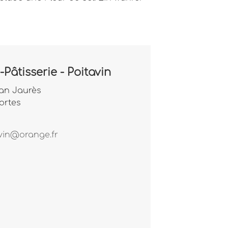
Pâtisserie - Poitavin
an Jaurès
ortes
vin@orange.fr