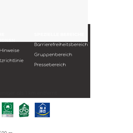
HE
SPEZIELLE BEREICHE
IONEN
Barrierefreiheitsbereich
 Hinweise
Gruppenbereich
zrichtlinie
Pressebereich
niger als 1 km entfernt