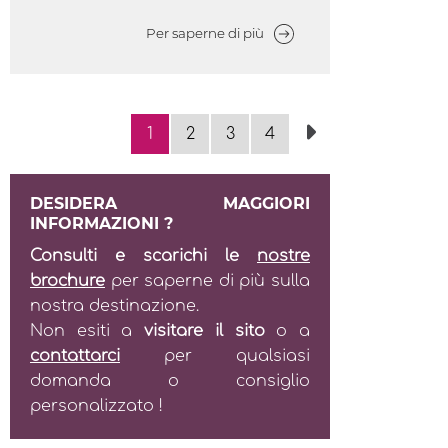
Per saperne di più
1
2
3
4
DESIDERA MAGGIORI
INFORMAZIONI ?
Consulti e scarichi le
nostre
brochure
per saperne di più sulla
nostra destinazione.
Non esiti a
visitare il sito
o a
contattarci
per qualsiasi
domanda o consiglio
personalizzato !