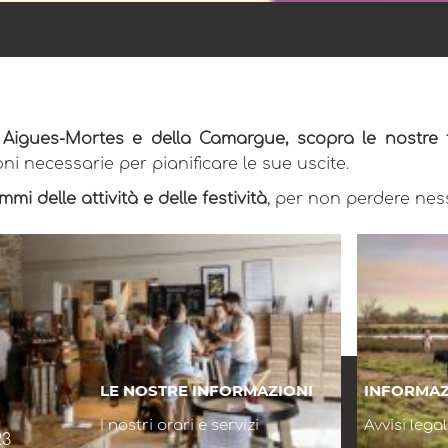
i Aigues-Mortes e della Camargue, scopra le nostre 
ni necessarie per pianificare le sue uscite.
mi delle attività e delle festività
, per non perdere nes
LE NOSTRE INFORMAZIONI
INFORMAZ
I nostri orari e servizi
Avvisi legal
23