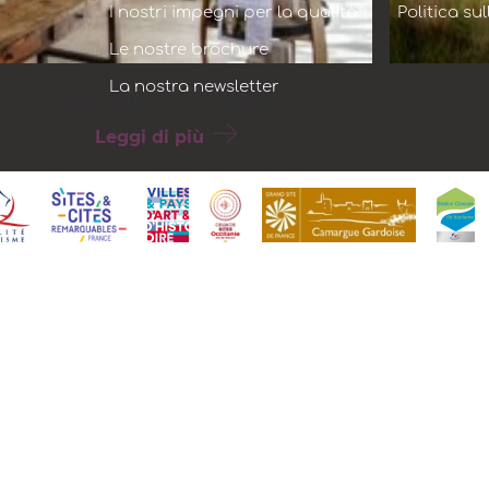
I nostri impegni per la qualità
Politica su
Le nostre brochure
La nostra newsletter
L'AGENDA DEI GOURMET
Leggi di più