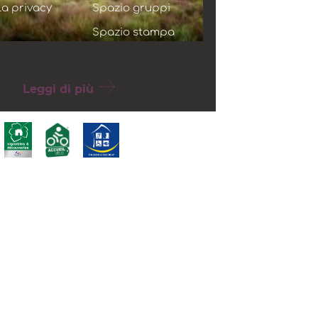
lla privacy
Spazio gruppi
Spazio stampa
L’AGENDA IN CAMARGUE
Leggi di più