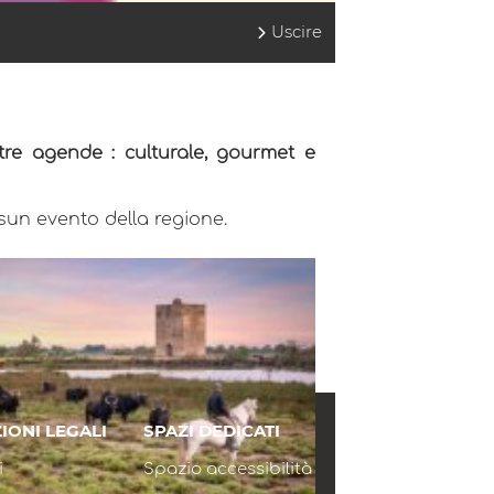
Uscire
tre agende : culturale, gourmet e
sun evento della regione.
IONI LEGALI
SPAZI DEDICATI
i
Spazio accessibilità