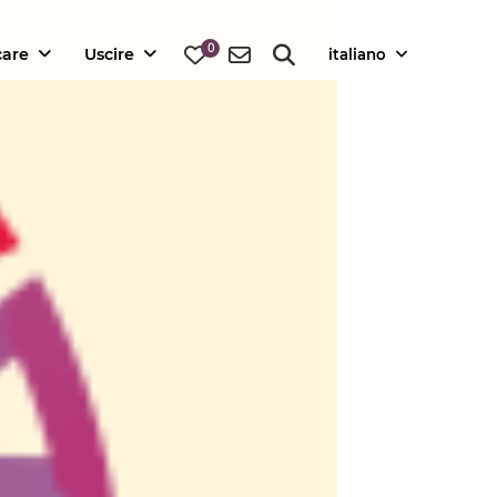
0
care
Uscire
italiano