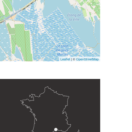
Leaflet
| ©
OpenStreetMap