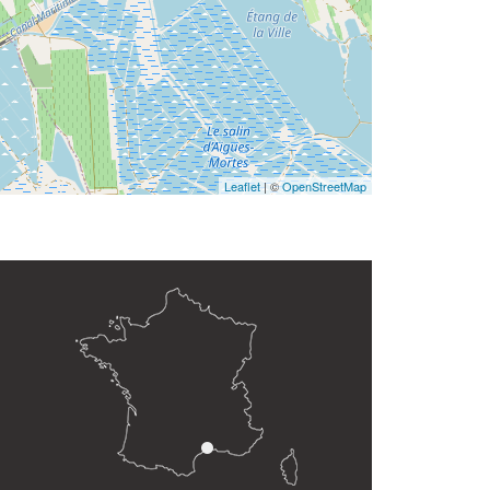
Leaflet
| ©
OpenStreetMap