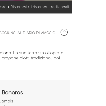
care
Ristorarsi
I ristoranti tradizionali
AGGIUNGI AL DIARIO DI VIAGGIO
diana. La sua terrazza all'aperto,
u propone piatti tradizionali dai
- Banaras
 Jamais