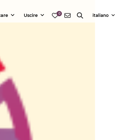
0
care
Uscire
italiano