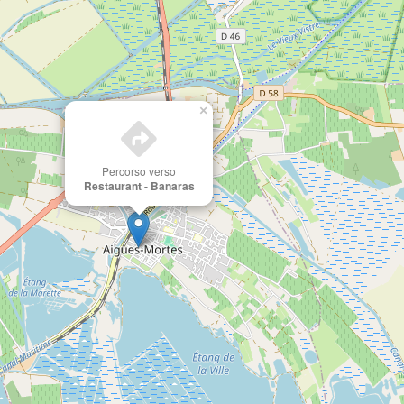
×
Percorso verso
Restaurant - Banaras