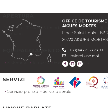
APERTURA
OFFICE DE TOURISME
AIGUES-MORTES
Dal 07/01 al 31/10/2026 il martedì, mercoledì, giovedì, v
Place Saint Louis - BP 
settimana.
30220 AIGUES-MORTES
EQUIPAGGIAMENTO
+33(0)4 66 53 73 00
Inviarci una mail
Ristorante
Terrazza
Parcheggio vicino
SERVIZI
Servizio pranzo
Servizio serale