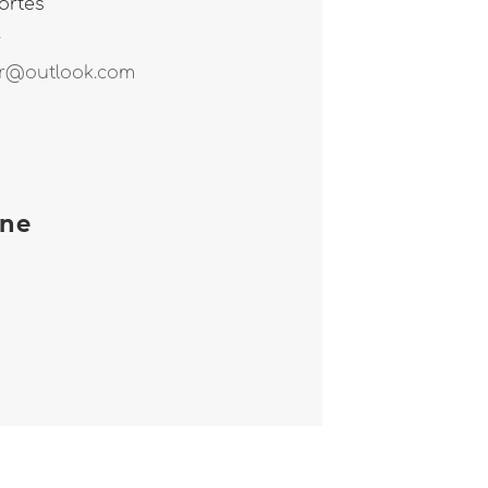
ortes
4
r@outlook.com
one