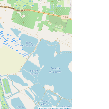
Leaflet
| ©
OpenStreetMap