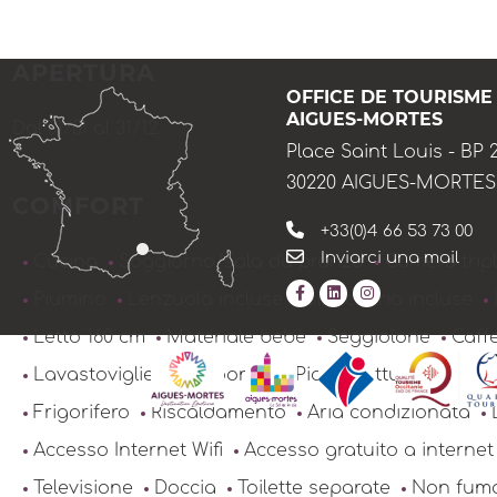
APERTURA
OFFICE DE TOURISME
AIGUES-MORTES
Dal 01/01 al 31/12.
Place Saint Louis - BP 
30220 AIGUES-MORTES
COMFORT
+33(0)4 66 53 73 00
Inviarci una mail
Cucina
Soggiorno/sala da pranzo
Camera trip
Piumino
Lenzuola incluse
Biancheria incluse
Letto 160 cm
Materiale bebè
Seggiolone
Caffe
Lavastoviglie
Microonde
Piano cottura a induz
Frigorifero
Riscaldamento
Aria condizionata
Accesso Internet Wifi
Accesso gratuito a internet
Televisione
Doccia
Toilette separate
Non fum