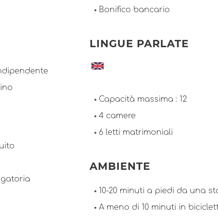
Bonifico bancario
LINGUE PARLATE
indipendente
cino
Capacità massima : 12
4 camere
6 letti matrimoniali
uito
AMBIENTE
igatoria
10-20 minuti a piedi da una s
A meno di 10 minuti in bicicl