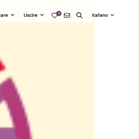
0
care
Uscire
italiano