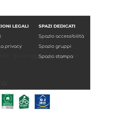
IONI LEGALI
SPAZI DEDICATI
i
Spazio accessibilità
lla privacy
Spazio gruppi
da del tipo di appartamento e del
Spazio stampa
TO