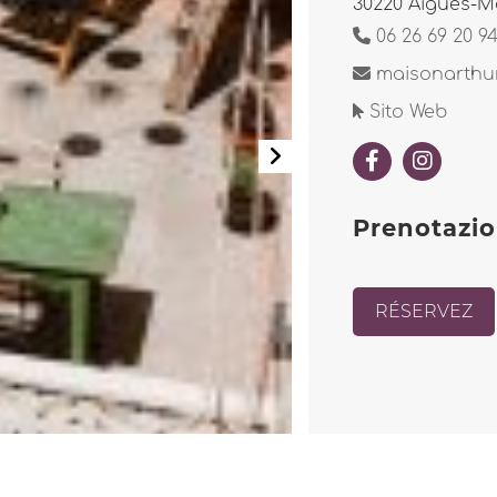
30220 Aigues-M
06 26 69 20 9
maisonarthu
Sito Web
Prenotazi
RÉSERVEZ