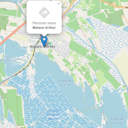
×
Percorso verso
Maison Arthur