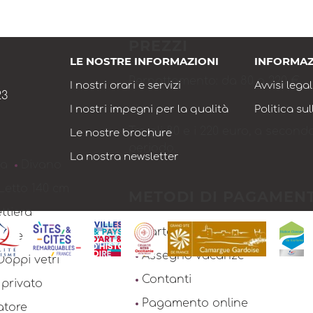
PREZZI
LE NOSTRE INFORMAZIONI
INFORMAZ
Pernottamento: da 80 a 220 €.
I nostri orari e servizi
Avvisi legal
23
I nostri impegni per la qualità
Politica su
Tra gli 80 e i 220 euro, a secon
Le nostre brochure
periodo.
La nostra newsletter
la
Divano
Letto 140 cm
METODI DI PAGAMEN
ttiera
Carta di credito
ione
Assegno vacanze
Doppi vetri
Contanti
 privato
Pagamento online
atore