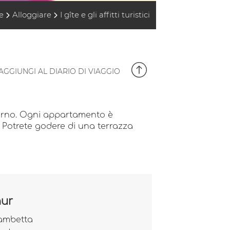
e
Alloggiare
I gîte e gli affitti turistici
AGGIUNGI AL DIARIO DI VIAGGIO
ggiorno. Ogni appartamento è
. Potrete godere di una terrazza
hur
ambetta