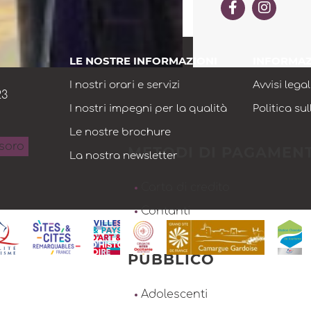
LE NOSTRE INFORMAZIONI
INFORMAZ
I nostri orari e servizi
Avvisi legal
23
I nostri impegni per la qualità
Politica su
Le nostre brochure
esoro
METODI DI PAGAMEN
La nostra newsletter
Carta di credito
Contanti
PUBBLICO
Adolescenti