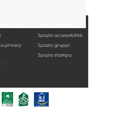
IONI LEGALI
SPAZI DEDICATI
i
Spazio accessibilità
lla privacy
Spazio gruppi
Spazio stampa
TO