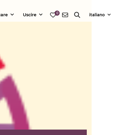
0
care
Uscire
italiano