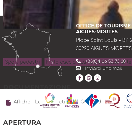
OFFICE DE TOURISME
AIGUES-MORTES
Place Saint Louis - BP 
30220 AIGUES-MORTES
+33(0)4 66 53 73 00
Sport pedestri
Finta caccia alla volpe/Caccia al t
Inviarci una mail
DOCUMENTAZIONE
Affiche - La Malédiction de Gaspard
APERTURA