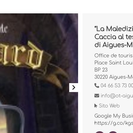
“La Maledizi
Caccia al tes
di Aigues-M
Office de touri
Place Saint Lou
BP 23
30220 Aigues-M
04 66 53 73 0
info@ot-aig
Sito Web
Google My Busi
https://g.co/k