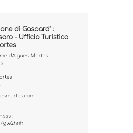
one di Gaspard” :
oro - Ufficio Turistico
ortes
sme d'Aigues-Mortes
is
ortes
0
uesmortes.com
ness :
gs/gte2hnh