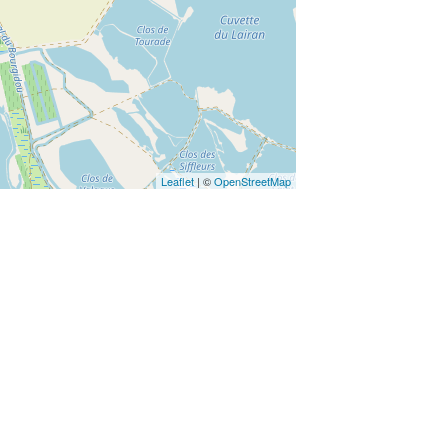
Leaflet
| ©
OpenStreetMap