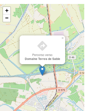
+
−
×
Percorso verso
Domaine Terres de Sable