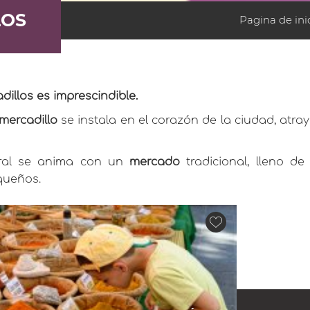
LOS
Pagina de ini
illos es imprescindible.
mercadillo
se instala en el corazón de la ciudad, atra
stral se anima con un
mercado
tradicional, lleno d
queños.