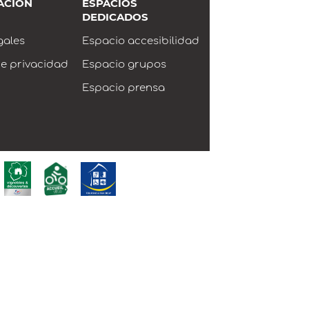
ACIÓN
ESPACIOS
DEDICADOS
gales
Espacio accesibilidad
de privacidad
Espacio grupos
Espacio prensa