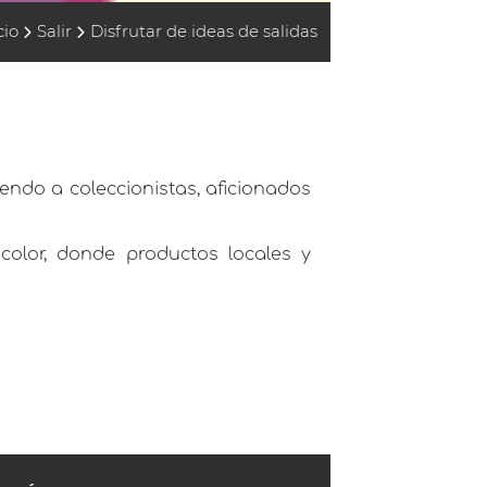
cio
Salir
Disfrutar de ideas de salidas
yendo a coleccionistas, aficionados
e color, donde productos locales y