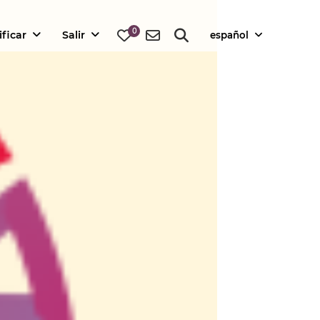
0
ificar
Salir
español