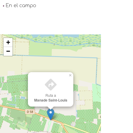
En el campo
+
−
×
Ruta a
Manade Saint-Louis