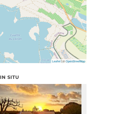
Leaflet
| ©
OpenStreetMap
IN SITU