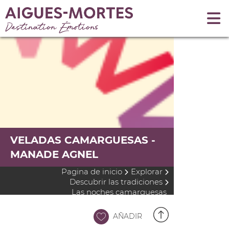
VELADAS CAMARGUESAS -
MANADE AGNEL
Pagina de inicio
Explorar
Descubrir las tradiciones
Las noches camarguesas
AÑADIR