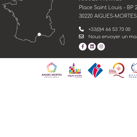
Place Saint Louis - BP 
30220 AIGUES-MORTES
+33(0)4 66 53 73 00
Nous envoyer un mai