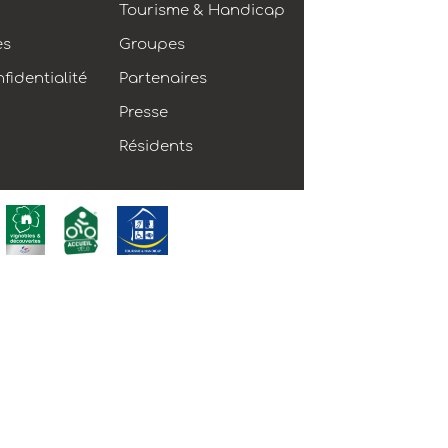
Tourisme & Handicap
es
Groupes
fidentialité
Partenaires
Presse
Résidents