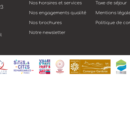
Nos horaires et services
Taxe de séjour
23
Nos engagements qualité
Mentions légal
Nos brochures
Politique de con
Notre newsletter
l