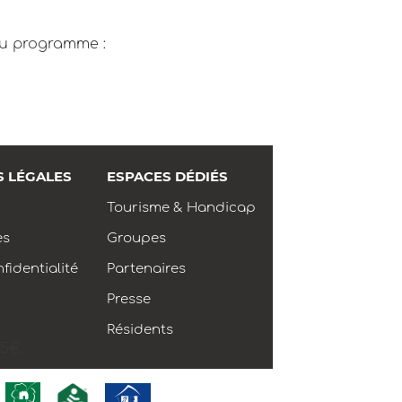
au programme :
n bord de plage.
S LÉGALES
ESPACES DÉDIÉS
Tourisme & Handicap
es
Groupes
fidentialité
Partenaires
Presse
Résidents
 5€.