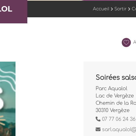
LOL
Accueil
Sortir
C
A
Soirées sals
Parc Aqualol
Lac de Vergèze
Chemin de la Ro
30310 Vergèze
07 77 06 24 36
sarl.aqualol