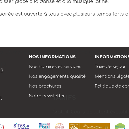
aisser place à la danse et à la musique latine.
oirée est ouverte à tous avec plusieurs temps forts 
er un moment festif et détendu dans un cadre idéal e
NOS INFORMATIONS
INFORMATION
S).
Nos horaires et services
Taxe de séjour
23
Nos engagements qualité
Mentions légal
Nos brochures
Politique de con
Notre newsletter
TARIFS
l
Gratuit. Cours débutant évolutif