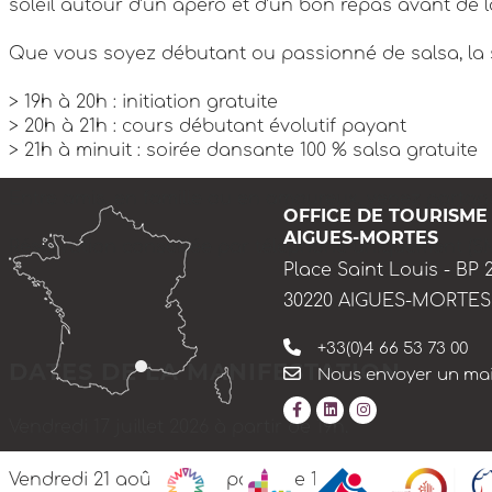
soleil autour d’un apéro et d’un bon repas avant de l
Que vous soyez débutant ou passionné de salsa, la s
> 19h à 20h : initiation gratuite
> 20h à 21h : cours débutant évolutif payant
> 21h à minuit : soirée dansante 100 % salsa gratuite
Entre amis, en famille ou en amoureux, venez partag
OFFICE DE TOURISME
AIGUES-MORTES
Réservation conseillée par téléphone uniquement (SM
Place Saint Louis - BP 
30220 AIGUES-MORTES
+33(0)4 66 53 73 00
DATES DE LA MANIFESTATION
Nous envoyer un mai
Vendredi 17 juillet 2026 à partir de 19h.
Vendredi 21 août 2026 à partir de 19h.