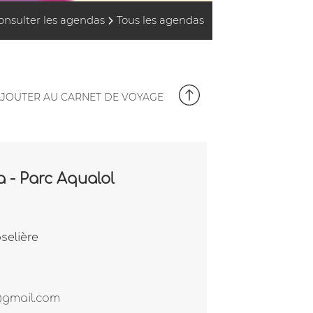
onsulter les agendas
Tous les agendas
JOUTER AU CARNET DE VOYAGE
a - Parc Aqualol
selière
@gmail.com