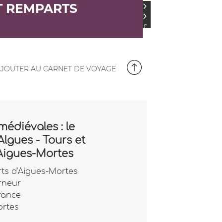
ET REMPARTS
Accueil
Sortir
Consulter
les
agendas
Tous les
agendas
JOUTER AU CARNET DE VOYAGE
édiévales : le
Algues - Tours et
Aigues-Mortes
ts d’Aigues-Mortes
rneur
rance
ortes