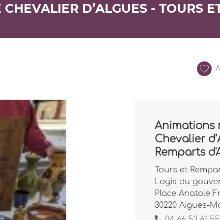
E CHEVALIER D’ALGUES - TOURS 
A
Animations m
Chevalier d’
Remparts d'
Tours et Rempar
Logis du gouve
Place Anatole F
30220 Aigues-M
04 66 53 61 55