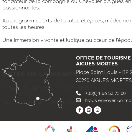
fondateur de la compagnie du Chevalier d’Algues en 
passionnantes.
Au programme : arts de la table et épices, médecine mé
toutes les heures.
Une immersion vivante et ludique au cœur de l’époq
OFFICE DE TOURISME
AIGUES-MORTES
Place Saint Louis - BP 
DATES DE LA MANIFESTATION
30220 AIGUES-MORTES
Samedi 18 juillet 2026 de 10h à 18h15.
+33(0)4 66 53 73 00
Nous envoyer un mai
Dimanche 19 juillet 2026 de 10h à 18h15.