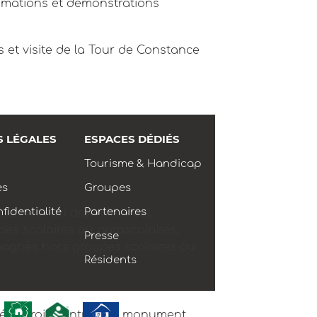
nimations et démonstrations
s et visite de la Tour de Constance
S LÉGALES
ESPACES DÉDIÉS
Tourisme & Handicap
es
Groupes
fidentialité
Partenaires
pplément du droit d’entrée),
pes scolaires ou parascolaires,
Presse
pagnés hors groupes scolaires ou
Résidents
ée : droit d’entrée du monument.