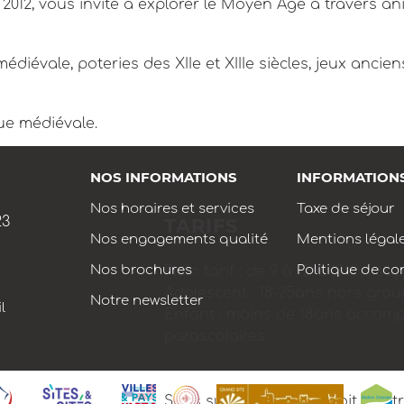
2012, vous invite à explorer le Moyen Âge à travers a
diévale, poteries des XIIe et XIIIe siècles, jeux ancien
ue médiévale.
NOS INFORMATIONS
INFORMATION
Nos horaires et services
Taxe de séjour
23
TARIFS
Nos engagements qualité
Mentions légal
Nos brochures
Politique de con
Plein tarif : de 9 à 12 € (Sans su
Adolescent : 18-25ans hors grou
Notre newsletter
l
Enfant : moins de 18ans accom
parascolaires.
Sans supplément du droit d’entr